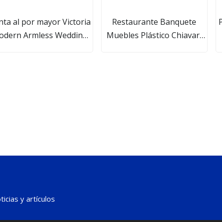
nta al por mayor Victoria
Restaurante Banquete
P
odern Armless Wedding
Muebles Plástico Chiavari
ty Plástico Cristal Acrílico
Tiffany Napoleón Banquete
ansparente Clear Ghost
Blanco lechoso Negro
Chair para eventos
Resina transparente Cristal
Acrílico Bella Princesa Boda
Silla de comedor
icias y artículos