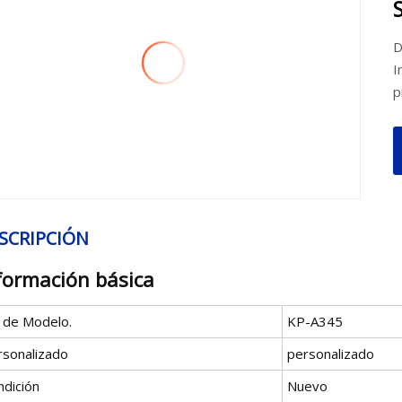
D
I
p
SCRIPCIÓN
formación básica
º de Modelo.
KP-A345
rsonalizado
personalizado
ndición
Nuevo