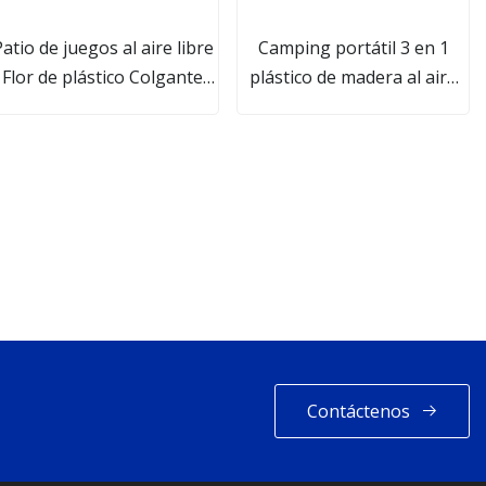
atio de juegos al aire libre
Camping portátil 3 en 1
Flor de plástico Colgante
plástico de madera al aire
Cuerda de escalada Disco
libre conjunto blanco negro
Jardín Camping Niños
Adirondack mecedora para
Columpio Silla para niños
la venta
Contáctenos