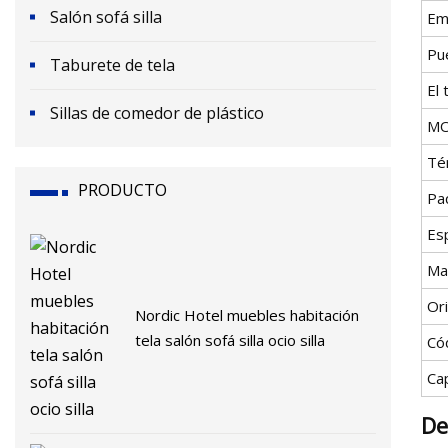
Salón sofá silla
Em
Pu
Taburete de tela
El
Sillas de comedor de plástico
M
Té
PRODUCTO
Pa
Esp
Ma
Or
Nordic Hotel muebles habitación
tela salón sofá silla ocio silla
Có
Ca
De