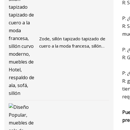
R: 
P: 
R: 
mue
Zode, sillón tapizado tapizado de
cuero a la moda francesa, sillón
P: 
curvo moderno, muebles de
R: 
Hotel, respaldo de ala, sofá, sillón
P: 
R: 
tie
req
Pue
pre