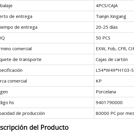
balaje
4PCS/CAJA
erto de entrega
Tianjin Xingang
 tiempo de entrega
20-25 días
OQ
50 PCS
rmino comercial
EXW, Fob, CFR, CIF
quete de transporte
Cajas de cartón
ecificación
L54*W49*H103-S
rca comercial
KP
igen
Porcelana
digo hs
9401790000
pacidad de producción
80000 PC por me
scripción del Producto