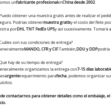
Somos un
fabricante profesional
en
China desde 2002
.
¿Puedo obtener una muestra gratis antes de realizar el pedi
Seguro. Podrías obtener
muestra gratis
y el costo del flete po
stra por
DHL TNT FedEx UPS
y así sucesivamente. Tomará 
¿Cuáles son sus condiciones de entrega?
Generalmente
MANDO, CFR y CIF
.También,
DDU y DDP
podría 
¿Qué hay de su tiempo de entrega?
generalmente organizamos la entrega con
7-15 días laborabl
nes
urgente
requerimiento para
fecha
, podemos organizar su
uisitos.
de contactarnos para obtener detalles como el embalaje, el t
cio.