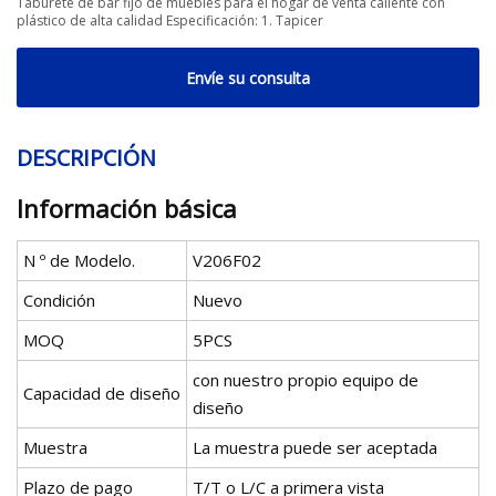
Taburete de bar fijo de muebles para el hogar de venta caliente con
plástico de alta calidad Especificación: 1. Tapicer
Envíe su consulta
DESCRIPCIÓN
Información básica
N º de Modelo.
V206F02
Condición
Nuevo
MOQ
5PCS
con nuestro propio equipo de
Capacidad de diseño
diseño
Muestra
La muestra puede ser aceptada
Plazo de pago
T/T o L/C a primera vista