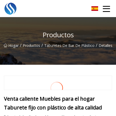
Horizonte Soluciones Co., Ltd
Productos
/
/
/
Hogar
Productos
Taburetes De Bar De Plástico
Detalles
Venta caliente Muebles para el hogar
Taburete fijo con plástico de alta calidad