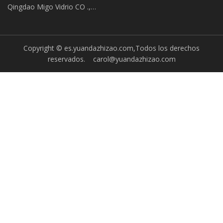
nitrógeno líquido criogénico con
Qingdao Migo Vidrio CO .,
sistema de control PLC
Limitado
Copyright © es.yuandazhizao.com,Todos los derechos
reservados.
carol@yuandazhizao.com