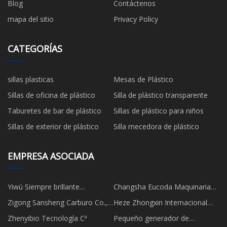
Blog
Contáctenos
mapa del sitio
Privacy Policy
CATEGORÍAS
sillas plasticas
Mesas de Plástico
Sillas de oficina de plástico
Silla de plástico transparente
Taburetes de bar de plástico
Sillas de plástico para niños
Sillas de exterior de plástico
Silla mecedora de plástico
EMPRESA ASOCIADA
Yiwú Siempre brillante
Changsha Eucoda Maquinaria
Iluminación compañía, Limitado
compañía, Limitado
Zigong Sansheng Carburo Co.,
Heze Zhongxin Internacional
Ltd
Económico y Comercio Co.,
Zhenyibio Tecnología Cª
Pequeño generador de
Limitado