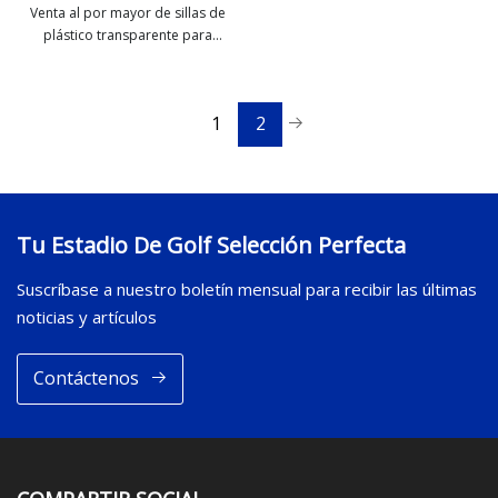
Venta al por mayor de sillas de
plástico transparente para
ver más
eventos, restaurante al aire libre,
silla de comedor de plástico
transparente para bodas y
1
2
banquetes
Tu Estadio De Golf Selección Perfecta
Suscríbase a nuestro boletín mensual para recibir las últimas
noticias y artículos
Contáctenos