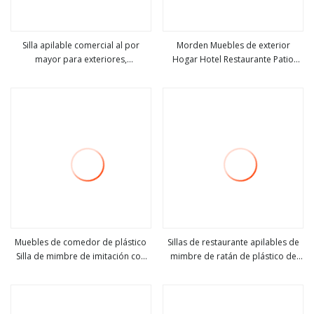
Silla apilable comercial al por
Morden Muebles de exterior
mayor para exteriores,
Hogar Hotel Restaurante Patio
ver más
ver más
salón/restaurante/sillas de
Juegos de jardín Juego de mesa de
plástico, precio para
comedor Aluminio Rota Plástico
comedor/moderno/fiesta/jardín/cafetería/evento/muebles
Madera Madera sintética Silla de
de comedor
exterior
Muebles de comedor de plástico
Sillas de restaurante apilables de
Silla de mimbre de imitación con
mimbre de ratán de plástico de
ver más
ver más
reposabrazos Precio al por mayor
alta calidad populares Silla de
comedor de bistró francés para
cena de metal de jardín interior y
exterior