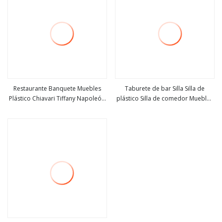
Restaurante Banquete Muebles
Taburete de bar Silla Silla de
Plástico Chiavari Tiffany Napoleón
plástico Silla de comedor Muebles
ver más
ver más
Banquete Blanco lechoso Negro
para el hogar Muebles modernos
Resina transparente Cristal Acrílico
Bella Princesa Boda Silla de
comedor