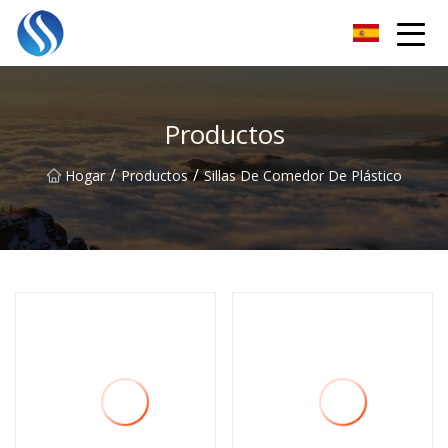
Horizonte Soluciones Co., Ltd
Productos
/
/
Hogar
Productos
Sillas De Comedor De Plástico