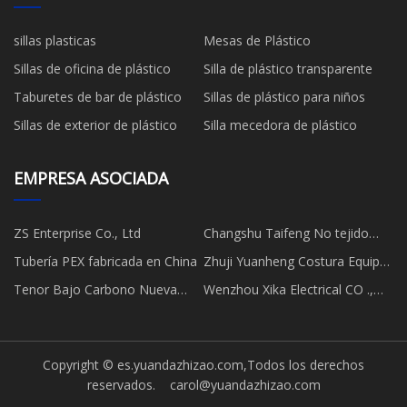
sillas plasticas
Mesas de Plástico
Sillas de oficina de plástico
Silla de plástico transparente
Taburetes de bar de plástico
Sillas de plástico para niños
Sillas de exterior de plástico
Silla mecedora de plástico
EMPRESA ASOCIADA
ZS Enterprise Co., Ltd
Changshu Taifeng No tejido
Maquinaria CO ., Limitado
Tubería PEX fabricada en China
Zhuji Yuanheng Costura Equipo
Co., Ltd.
Tenor Bajo Carbono Nueva
Wenzhou Xika Electrical CO .,
Energía Tecnología (Liaoning)
Ltd .
Co., Ltd
Copyright © es.yuandazhizao.com,Todos los derechos
reservados.
carol@yuandazhizao.com