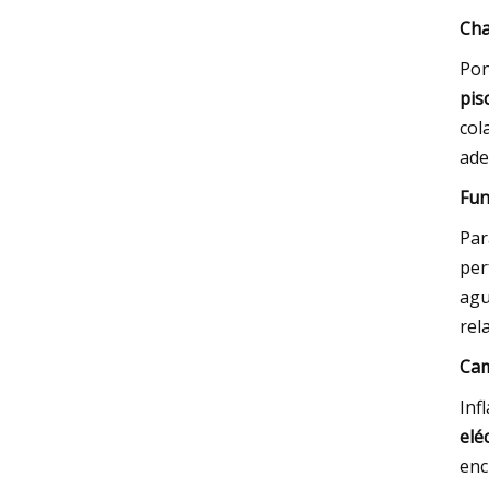
Cha
Pon
pis
col
ade
Fun
Par
per
agu
rel
Cam
Inf
elé
enc