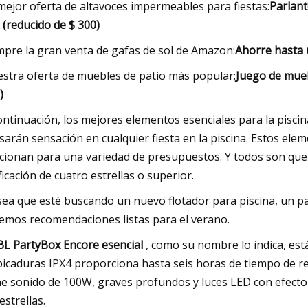
mejor oferta de altavoces impermeables para fiestas:
Parlant
 (reducido de $ 300)
pre la gran venta de gafas de sol de Amazon:
Ahorre hasta 
stra oferta de muebles de patio más popular:
Juego de mueb
)
ontinuación, los mejores elementos esenciales para la piscin
sarán sensación en cualquier fiesta en la piscina. Estos el
cionan para una variedad de presupuestos. Y todos son quer
ificación de cuatro estrellas o superior.
sea que esté buscando un nuevo flotador para piscina, un par
emos recomendaciones listas para el verano.
JBL PartyBox Encore esencial
, como su nombre lo indica, está 
picaduras IPX4 proporciona hasta seis horas de tiempo de re
ne sonido de 100W, graves profundos y luces LED con efecto 
estrellas.