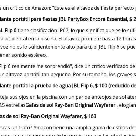
e un crítico de Amazon: "Este es el altavoz de fiesta perfecto p
lante portátil para fiestas JBL PartyBox Encore Essential, $ 
L Flip 6
tiene clasificación IP67, lo que significa que es lo 
da accidental en la piscina. El altavoz promete hasta 12 hora
avoz no es lo suficientemente alto para ti, el JBL Flip 6 se 
ener sonido estéreo.
 Flip 6 realmente me sorprendió", dice un crítico verificado 
un altavoz portátil tan pequeño. Por su tamaño, los graves
lante portátil a prueba de agua JBL Flip 6, $ 100 (reducido de
teja sus ojos en la piscina con un par de anteojos de sol ate
4.5 estrellas
Gafas de sol Ray-Ban Original Wayfarer
, elogian
as de sol Ray-Ban Original Wayfarer, $ 163
scas un trato? Amazon tiene una amplia gama de estilos de g
a venta en este momento. Eche un vistazo a estas ofertas im