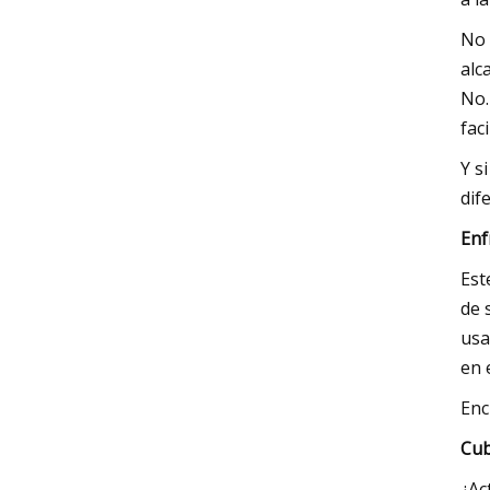
No 
alc
No.
faci
Y s
dif
Enf
Est
de 
usa
en e
Enc
Cub
¿Ac