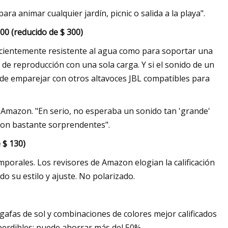
ara animar cualquier jardín, picnic o salida a la playa".
200 (reducido de $ 300)
suficientemente resistente al agua como para soportar una
s de reproducción con una sola carga. Y si el sonido de un
puede emparejar con otros altavoces JBL compatibles para
de Amazon. "En serio, no esperaba un sonido tan 'grande'
 son bastante sorprendentes".
 $ 130)
mporales. Los revisores de Amazon elogian la calificación
do su estilo y ajuste. No polarizado.
afas de sol y combinaciones de colores mejor calificados
perdibles: puede ahorrar más del 50%.