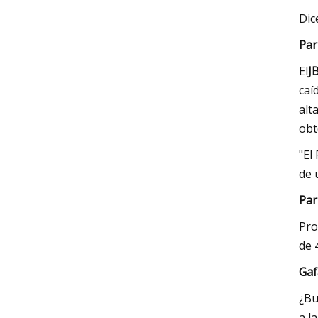
Dic
Par
El
JB
caí
alt
obt
"El
de 
Par
Pro
de 
Gaf
¿Bu
a l