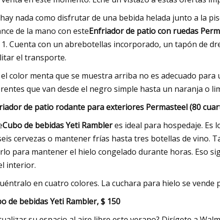
hay nada como disfrutar de una bebida helada junto a la pis
ance de la mano con este
Enfriador de patio con ruedas Perm
 1. Cuenta con un abrebotellas incorporado, un tapón de dre
litar el transporte.
i el color menta que se muestra arriba no es adecuado para 
erentes que van desde el negro simple hasta un naranja o lima
riador de patio rodante para exteriores Permasteel (80 cuart
e
Cubo de bebidas Yeti Rambler
es ideal para hospedaje. Es 
seis cervezas o mantener frías hasta tres botellas de vino. 
rlo para mantener el hielo congelado durante horas. Eso sig
l interior.
uéntralo en cuatro colores. La cuchara para hielo se vende 
o de bebidas Yeti Rambler, $ 150
tualizar su espacio al aire libre este verano? Dirígete a Wa