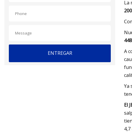
La 
200
Com
Nue
448
A c
ENTREGAR
cau
fun
cal
Ya 
ten
El 
sal
tie
4,7 