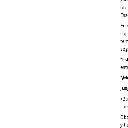
ofe
Ess
En 
coj
tem
seg
"Es
est
"¡M
Jue
¿Bu
com
Obt
y t