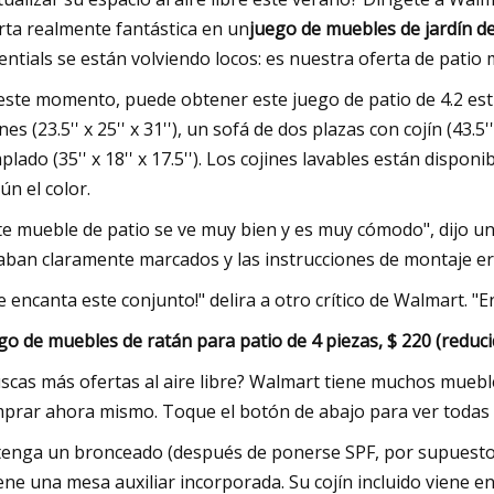
rta realmente fantástica en un
juego de muebles de jardín de
entials se están volviendo locos: es nuestra oferta de patio
este momento, puede obtener este juego de patio de 4.2 estre
ines (23.5'' x 25'' x 31''), un sofá de dos plazas con cojín (43.5
plado (35'' x 18'' x 17.5''). Los cojines lavables están dispon
ún el color.
te mueble de patio se ve muy bien y es muy cómodo", dijo un 
aban claramente marcados y las instrucciones de montaje era
e encanta este conjunto!" delira a otro crítico de Walmart. "
go de muebles de ratán para patio de 4 piezas, $ 220 (reduci
scas más ofertas al aire libre? Walmart tiene muchos muebl
prar ahora mismo. Toque el botón de abajo para ver todas l
enga un bronceado (después de ponerse SPF, por supuesto
iene una mesa auxiliar incorporada. Su cojín incluido viene 