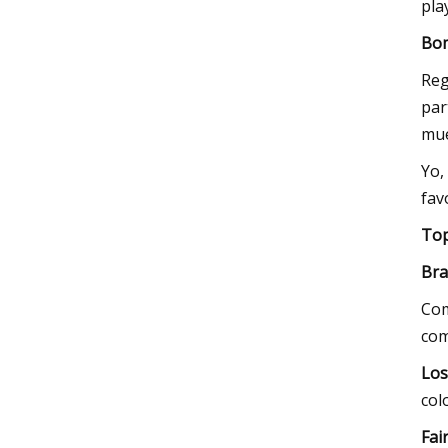
pla
Bom
Reg
par
mue
Yo,
fav
Top
Bra
Com
com
Los
col
Fai