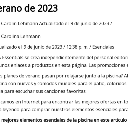
erano de 2023
Mar 07, 2023
 Carolin Lehmann Actualizado el: 9 de junio de 2023 /
e muebles alcanzará los
Las 19 mejores tiendas 
 Carolina Lehmann
illones, a nivel mundial,
para niños y nuestras se
una CAGR del 7,8 %:
favoritas
ualizado el: 9 de junio de 2023 / 12:38 p. m. / Esenciales
kets Insights
 Essentials se crea independientemente del personal editor
unos enlaces a productos en esta página. Las promociones es
s planes de verano pasan por relajarse junto a la piscina? 
cina con nuevos y cómodos muebles para el patio, coloridos 
a para escuchar sus canciones favoritas.
camos en Internet para encontrar las mejores ofertas en tod
a leyendo para comprar nuestros elementos esenciales para pi
 mejores elementos esenciales de la piscina en este artículo