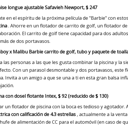
ise longue ajustable Safavieh Newport, $ 247
te en el espíritu de la próxima película de "Barbie" con esto
cina
. Ahorre en un flotador de carrito de golf, un flotador 
aboración. El carrito de golf tiene capacidad para dos adulto
más de dos portavasos.
boy x Malibu Barbie carrito de golf, tubo y paquete de toalla
a las personas a las que les gusta combinar la piscina y la si
fecto. Con un parasol desmontable y dos portavasos, este fl
a. Invita a un amigo a que se una a ti en esta gran balsa inf
ajación.
a con dosel flotante Intex, $ 92 (reducido de $ 130)
lar un flotador de piscina con la boca es tedioso y agotador.
ctrica con calificación de 4.3 estrellas
, actualmente a la venta
hufe de alimentación de CC para el automóvil (en caso de que 